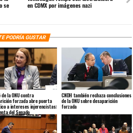
o se
en CDMX por imágenes nazi
TE PODRÍA GUSTAR
 de la ONU contra
CNDH también rechaza conclusiones
rición forzada abre puerta
de la ONU sobre desaparición
ico a intereses injerencistas:
forzada
enta del Senado