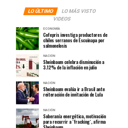
LO ÚLTIMO
LO MÁS VISTO
VIDEOS
ECONOMÍA
Cofepris investiga productores de
chiles serranos de Escuinapa por
salmonelosis
NACIÓN
Sheinbaum celebra disminución a
3.12% de la inflación en julio
NACIÓN
Sheinbaum evalúa ir a Brasil ante
reiteración de invitación de Lula
NACIÓN
Soberanía energética, motivación
para recurrir a ´fracking´, afirma
Sheinbaum