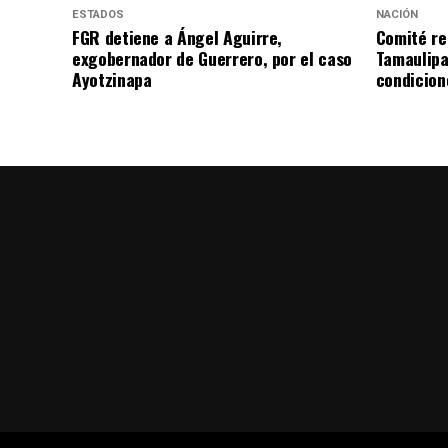
ESTADOS
NACIÓN
FGR detiene a Ángel Aguirre,
Comité re
exgobernador de Guerrero, por el caso
Tamaulipa
Ayotzinapa
condicion