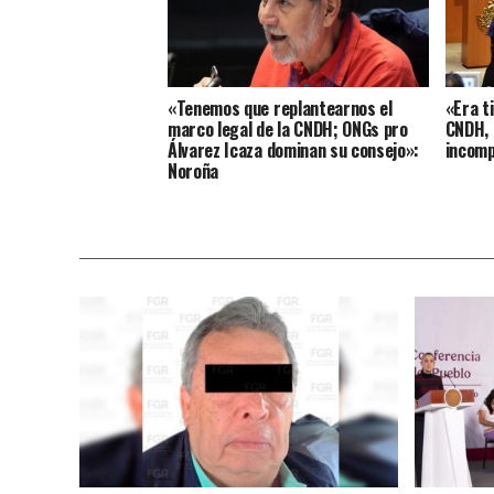
«Tenemos que replantearnos el
«Era t
marco legal de la CNDH; ONGs pro
CNDH, 
Álvarez Icaza dominan su consejo»:
incomp
Noroña