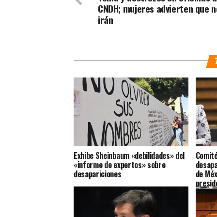
CNDH; mujeres advierten que n
irán
Exhibe Sheinbaum «debilidades» del
Comité
«informe de expertos» sobre
desapa
desapariciones
de Méx
presid