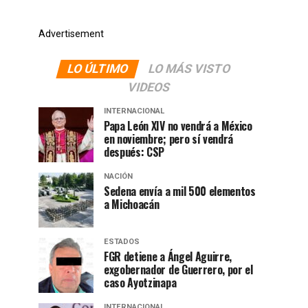
Advertisement
LO ÚLTIMO
LO MÁS VISTO
VIDEOS
INTERNACIONAL
Papa León XIV no vendrá a México
en noviembre; pero sí vendrá
después: CSP
NACIÓN
Sedena envía a mil 500 elementos
a Michoacán
ESTADOS
FGR detiene a Ángel Aguirre,
exgobernador de Guerrero, por el
caso Ayotzinapa
INTERNACIONAL