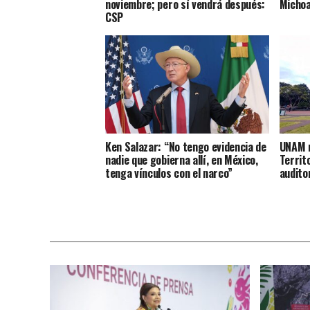
noviembre; pero sí vendrá después:
Micho
CSP
Ken Salazar: “No tengo evidencia de
UNAM r
nadie que gobierna allí, en México,
Territ
tenga vínculos con el narco”
audito