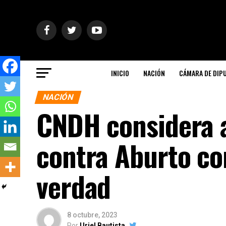
INICIO
NACIÓN
CÁMARA DE DIP
NACIÓN
CNDH considera a
contra Aburto co
verdad
8 octubre, 2023
Por
Uriel Bautista