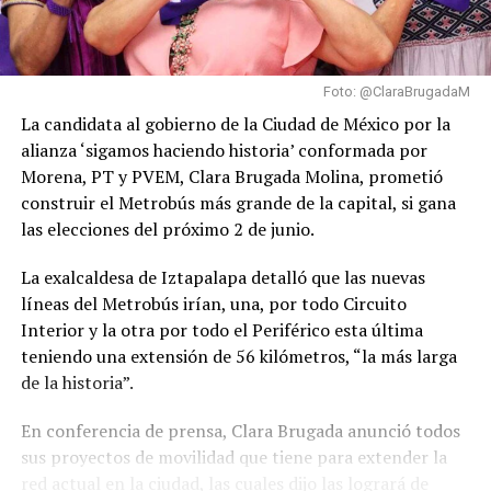
Foto: @ClaraBrugadaM
La candidata al gobierno de la Ciudad de México por la
alianza ‘sigamos haciendo historia’ conformada por
Morena, PT y PVEM, Clara Brugada Molina, prometió
construir el Metrobús más grande de la capital, si gana
las elecciones del próximo 2 de junio.
La exalcaldesa de Iztapalapa detalló que las nuevas
líneas del Metrobús irían, una, por todo Circuito
Interior y la otra por todo el Periférico esta última
teniendo una extensión de 56 kilómetros, “la más larga
de la historia”.
En conferencia de prensa, Clara Brugada anunció todos
sus proyectos de movilidad que tiene para extender la
red actual en la ciudad, las cuales dijo las logrará de