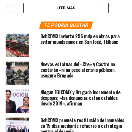
mano de la próxima presidenta de México, Claudia
LEER MÁS
Sheinbaum Pardo.
Te puede interesar
TE PODRÍA GUSTAR
:
Clara
GobCDMX invierte 256 mdp en obras para
Brugada propone construir 100
evitar inundaciones en San José, Tláhuac
Utopías en la CDMX
Entre sus propuestas están también construir cinco
Nuevas estatuas del «Che» y Castro no
costarán «ni un peso al erario público»,
nuevas líneas del Cablebús en zonas altas de las
asegura Brugada
diferentes alcaldías, como las inició Claudia Sheinbaum
cuando era jefa de Gobierno. La primera dijo que irá de
Tlalpan a Ciudad Universitaria; la segunda estará en
Niegan FGJCDMX y Brugada incremento de
despojos; «las denuncias están estables
Magdalena Contreras; la tercera en Cuajimalpa; la
desde 2019», afirman
cuarta en Álvaro Obregón, y la quinta, irá de Milpa Alta
a Xochimilco.
GobCDMX promete restitución de inmuebles
en 15 días mediante refuerzo a estrategia
Sobre el Metro, medio de transporte que considera la
contra el despojo