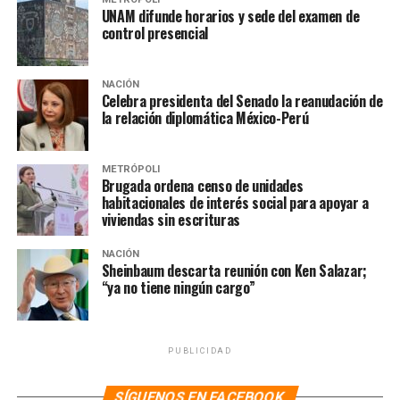
Entre acusaciones de corrupción, falta de inversión,
UNAM difunde horarios y sede del examen de
candidatos al GCDMX se enfrentan en primer debate
control presencial
NO TE PIERDAS
180 mil mujeres marcharon en CDMX por el Día
NACIÓN
Internacional de la Mujer: SSC
Celebra presidenta del Senado la reanudación de
la relación diplomática México-Perú
METRÓPOLI
Brugada ordena censo de unidades
habitacionales de interés social para apoyar a
viviendas sin escrituras
NACIÓN
Sheinbaum descarta reunión con Ken Salazar;
“ya no tiene ningún cargo”
PUBLICIDAD
SÍGUENOS EN FACEBOOK