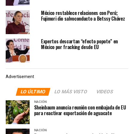
NOTAS RELACIONADAS:
CARLOS CUERPO
México restablece relaciones con Perú;
CLAUDIA SHEINBAUM
Fujimori dio salvoconducto a Betssy Chávez
COMUNICACIÓN SOCIAL DE PRESIDENCIA
ENCUENTRO MÉXICO-ESPAÑA
IP ESPAÑOLA
MARCELO EBRARD
PRINCIPAL
REUNIÓN PRIVADA
VICEPRESIDENTE PRIMERO DE ESPAÑA
Expertos descartan “efecto popote” en
SIGUIENTE
México por fracking desde EU
Embajador Johnson no debe opinar sobre asuntos
políticos de México: Sheinbaum
NO TE PIERDAS
¡Imagínense!, Calderón hablando de narco cuando él
Advertisement
apoyó a un cártel, critica Sheinbaum
LO ÚLTIMO
LO MÁS VISTO
VIDEOS
NACIÓN
Sheinbaum anuncia reunión con embajada de EU
para reactivar exportación de aguacate
NACIÓN