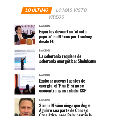
LO ÚLTIMO
LO MÁS VISTO
VIDEOS
NACIÓN
Expertos descartan “efecto
popote” en México por fracking
desde EU
NACIÓN
La soberanía requiere de
soberanía energética: Sheinbaum
NACIÓN
Explorar nuevas fuentes de
energía, el ‘Plan B’ si no se
encuentra agua salada: CSP
NACIÓN
Somos México niega que Ángel
Aguirre sea parte de Consejo
Consultivo, pero Belaunzarán lo