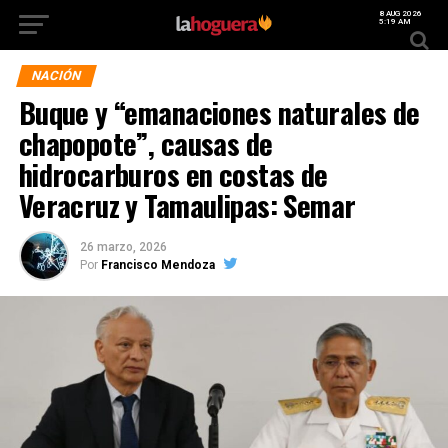
8 AUG 2026
5:19 AM
NACIÓN
Buque y “emanaciones naturales de
chapopote”, causas de
hidrocarburos en costas de
Veracruz y Tamaulipas: Semar
26 marzo, 2026
Por
Francisco Mendoza