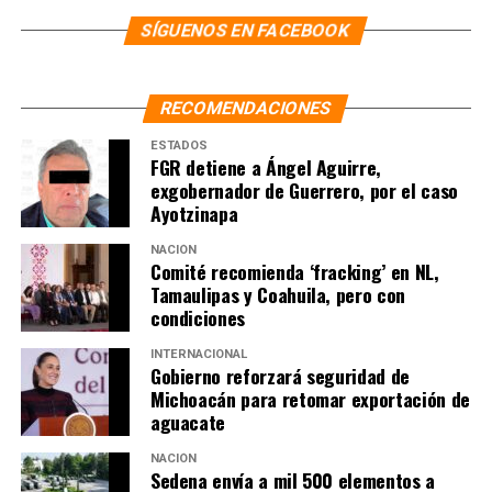
SÍGUENOS EN FACEBOOK
NOTAS RELACIONADAS:
HIDROCARBUROS
LA HOGUERA
MÉXICO
NOTICIAS
VERACRUZ
SIGUIENTE
RECOMENDACIONES
Hay 130 mil desaparecidos desde 2006; 31% tuvieron
actividad después del reporte: SESNSP
ESTADOS
FGR detiene a Ángel Aguirre,
NO TE PIERDAS
exgobernador de Guerrero, por el caso
Inversión de 150 mdp en 2025 permitió triplicar agua en
Ayotzinapa
22 colonias de La Magdalena Contreras
NACIÓN
Comité recomienda ‘fracking’ en NL,
Tamaulipas y Coahuila, pero con
condiciones
INTERNACIONAL
Gobierno reforzará seguridad de
Michoacán para retomar exportación de
aguacate
NACIÓN
Sedena envía a mil 500 elementos a