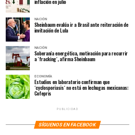
inflación en julio
NOTAS RELACIONADAS:
LA HOGUERA
MÉXICO
MICHOACÁN
NOTICIAS
TACÁMBARO
NACIÓN
Sheinbaum evalúa ir a Brasil ante reiteración de
SIGUIENTE
invitación de Lula
“Necesito amigos ricos que tengan lancha y casa”,
declara presidenta del PRI en Edomex
NACIÓN
NO TE PIERDAS
Soberanía energética, motivación para recurrir
Delfina Gómez arranca programa «Canje de Armas
a ´fracking´, afirma Sheinbaum
2025» en el Edomex
ECONOMÍA
Estudios en laboratorio confirman que
´cyclosporiasis´ no está en lechugas mexicanas:
Cofepris
PUBLICIDAD
SÍGUENOS EN FACEBOOK