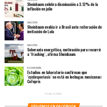
para que evalúen el nivel de oxigenación de su sangre.
Sheinbaum celebra disminución a 3.12% de la
inflación en julio
Finalmente, la exdelegada de Tlalpan dio a conocer el
fortalecimiento del Sistema Locatel / SMS haciéndolo
NACIÓN
obligatorio en los Centros de Salud públicos y privados,
Sheinbaum evalúa ir a Brasil ante reiteración de
esto para darles seguimiento a los casos a la distancia
invitación de Lula
mediante la incorporación de 25 médicos al sistema de
telemedicina.
NACIÓN
Soberanía energética, motivación para recurrir
a ´fracking´, afirma Sheinbaum
NOTAS RELACIONADAS:
CDMX
CLAUDIA SHEINBAUM
SIGUIENTE
«Difícil que la CDMX pase a semáforo naranja esta
ECONOMÍA
Estudios en laboratorio confirman que
semana»: Claudia Sheinbaum
´cyclosporiasis´ no está en lechugas mexicanas:
Cofepris
NO TE PIERDAS
Registra la CDMX otro sismo, ahora con epicentro en
Álvaro Obregón
PUBLICIDAD
SÍGUENOS EN FACEBOOK