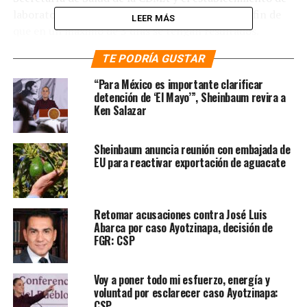
laboratorios específicos para procesarlas, ello a fin de
LEER MÁS
que en un máximo de 3 días se tengan resultados.
TE PODRÍA GUSTAR
El director de la Agencia Digital de la CDMX, José
Merino, detalló que tras saber de un caso positivo se
“Para México es importante clarificar
procederá a preguntar sobre sus actividades hasta 3 días
detención de ‘El Mayo’”, Sheinbaum revira a
Ken Salazar
antes de tener síntomas. Según explicó, con esos datos,
se pretende realizar una lista de contactos y, con
respeto a uso de datos personales y dependiendo del
Sheinbaum anuncia reunión con embajada de
nivel de exposición, se estaría estableciendo
EU para reactivar exportación de aguacate
comunicación con esas personas para en casos
necesarios se les canalice a practicarles una prueba para
Covid-19, permitiendo a quienes tengan un resultado
Retomar acusaciones contra José Luis
negativo retomar algunas actividades de acuerdo al
Abarca por caso Ayotzinapa, decisión de
FGR: CSP
semáforo.
Te puede interesar
:
Voy a poner todo mi esfuerzo, energía y
voluntad por esclarecer caso Ayotzinapa:
Acuerdan gobierno de la
CSP