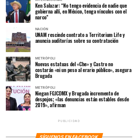
Ante la defensa hacia su persona, Abraham Mendieta
Ken Salazar: “No tengo evidencia de nadie que
gobierna allí, en México, tenga vínculos con el
compartió un mensaje en sus redes sociales diciéndose
narco”
muy emocionado y agradecido por el apoyo y
reconocimiento dado desde la presidencia de la
NACIÓN
UNAM rescinde contrato a Territorium Life y
República. “Que el odio y la xenofobia de Calderon y de
anuncia auditorías sobre su contratación
la derecha se traduzca en que todos, hayan nacido donde
hayan nacido, puedan sumar su corazón a la grandeza de
nuestro México”, escribió.
METRÓPOLI
Nuevas estatuas del «Che» y Castro no
costarán «ni un peso al erario público», asegura
NOTAS RELACIONADAS:
AMLO
ARTÍCULO 33
LA HOGUERA
Brugada
MÉXICO
NOTICIAS
METRÓPOLI
SIGUIENTE
Niegan FGJCDMX y Brugada incremento de
Celebra AMLO aprobación final de reforma electoral;
despojos; «las denuncias están estables desde
“en democracia nadie puede ser intocable”
2019», afirman
NO TE PIERDAS
Tras aprobación de Plan B, CCE pide a SCJN “tomar la
PUBLICIDAD
mejor decisión” para consolidar la democracia
SÍGUENOS EN FACEBOOK