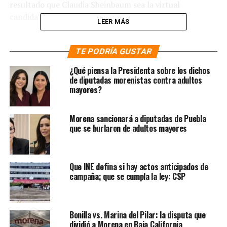
resultado que Claudia Sheinbaum sea la virtual
candidata al gobierno capitalino,
LEER MÁS
«Yo quiero ser una especie de socio del proyecto de
nación de AMLO, en el que pueda señalar fallas y
TE PODRÍA GUSTAR
aciertos…Vi a un AMLO muy lúcido y con plena
¿Qué piensa la Presidenta sobre los dichos
conciencia de lo que viene», adelantó Monreal.
de diputadas morenistas contra adultos
mayores?
NOTAS RELACIONADAS:
ANDRÉS MANUEL LÓPEZ OBRADOR
MOREAL
MORENA
Morena sancionará a diputadas de Puebla
que se burlaron de adultos mayores
SIGUIENTE
Zavala rehúye a salir en video con familia por
cuestiones de género
Que INE defina si hay actos anticipados de
NO TE PIERDAS
Juez federal da medida cautelar a favor de ex delegado
campaña; que se cumpla la ley: CSP
de Tláhuac
Bonilla vs. Marina del Pilar: la disputa que
dividió a Morena en Baja California