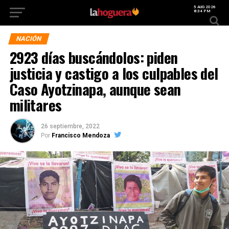
5 AUG 2026
8:34 PM
NACIÓN
2923 días buscándolos: piden
justicia y castigo a los culpables del
Caso Ayotzinapa, aunque sean
militares
26 septiembre, 2022
Por
Francisco Mendoza