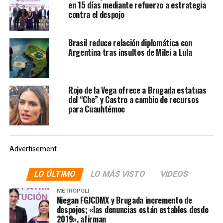
en 15 días mediante refuerzo a estrategia
contra el despojo
Te puede interesar
:
Acusa
AMLO “mala fe” y “actitud de
Brasil reduce relación diplomática con
Argentina tras insultos de Milei a Lula
zopilotes” en filtración del
informe de Ayotzinapa
Rojo de la Vega ofrece a Brugada estatuas
La marcha detuvo su andar en el antimonumento en
del “Che” y Castro a cambio de recursos
para Cuauhtémoc
honor a los 43 estudiantes desaparecidos, ubicado en el
cruce de Paseo de la Reforma y avenida Juárez. Ahí, la
madre de Benjamín Ascensio Bautista, Cristina Bautista,
fue la encargada de hacer el pase de lista recordarles y
Advertisement
contestar ante cada nombre “¡Presentación con vida!”.
LO ÚLTIMO
LO MÁS VISTO
VIDEOS
Al caminar, los presentes entonaron en diversas
ocasiones el conteo del 1 al 43 para terminar con el
METRÓPOLI
Niegan FGJCDMX y Brugada incremento de
grito de “¡Justicia!“ exigiendo la misma al actual
despojos; «las denuncias están estables desde
gobierno mexicano; además también se escucharon
2019», afirman