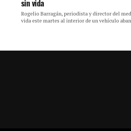
sin vida
Rogelio Barragán, periodista y director del med
vida este martes al interior de un vehículo aban