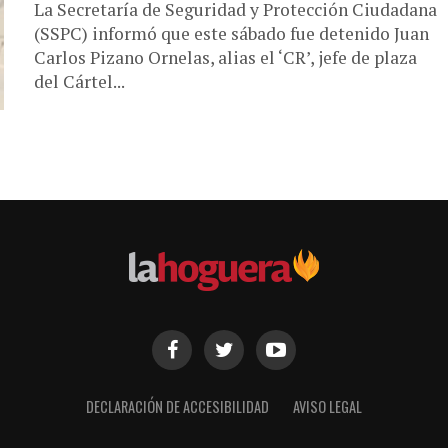
La Secretaría de Seguridad y Protección Ciudadana
(SSPC) informó que este sábado fue detenido Juan
Carlos Pizano Ornelas, alias el ‘CR’, jefe de plaza
del Cártel...
DECLARACIÓN DE ACCESIBILIDAD
AVISO LEGAL