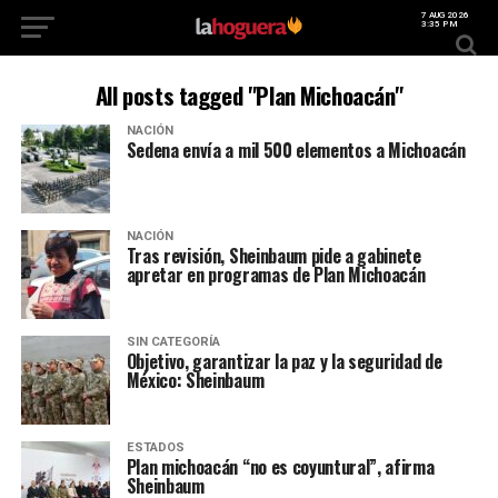
7 AUG 2026
3:35 PM
All posts tagged "Plan Michoacán"
NACIÓN
Sedena envía a mil 500 elementos a Michoacán
NACIÓN
Tras revisión, Sheinbaum pide a gabinete
apretar en programas de Plan Michoacán
SIN CATEGORÍA
Objetivo, garantizar la paz y la seguridad de
México: Sheinbaum
ESTADOS
Plan michoacán “no es coyuntural”, afirma
Sheinbaum