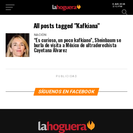
6 AUG 2026
2:12 PM
All posts tagged "Kafkiana"
NACIÓN
“Es curioso, un poco kafkiano”, Sheinbaum se
burla de visita a México de ultraderechista
Cayetana Álvarez
PUBLICIDAD
SÍGUENOS EN FACEBOOK