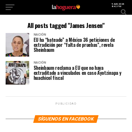
9 AUG 2026
8:42 PM
All posts tagged "James Jensen"
NACIÓN
EU ha “bateado” a México 36 peticiones de
extradición por “falta de pruebas”, revela
Sheinbaum
NACIÓN
Sheinbaum reclama a EU que no haya
extraditado a vinculados en caso Ayotzinapa y
huachicol fiscal
PUBLICIDAD
SÍGUENOS EN FACEBOOK