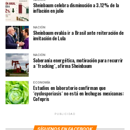
desapareció Edith pese a tener la dirección; separan a
Sheinbaum celebra disminución a 3.12% de la
tres funcionarios
inflación en julio
NO TE PIERDAS
Promete Brugada que no habrá impunidad en el Caso
NACIÓN
Edith
Sheinbaum evalúa ir a Brasil ante reiteración de
invitación de Lula
NACIÓN
Soberanía energética, motivación para recurrir
a ´fracking´, afirma Sheinbaum
ECONOMÍA
Estudios en laboratorio confirman que
´cyclosporiasis´ no está en lechugas mexicanas:
Cofepris
PUBLICIDAD
SÍGUENOS EN FACEBOOK