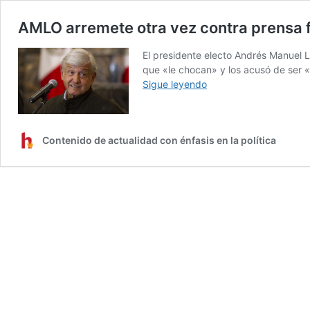
AMLO arremete otra vez contra prensa f
El presidente electo Andrés Manuel L
que «le chocan» y los acusó de ser «
AMLO
Sigue leyendo
arremete
otra
vez
Contenido de actualidad con énfasis en la política
contra
prensa
fifí:
«perdón,
pero
me
chocan»